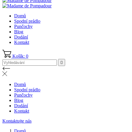
Domů
Spodní prádlo
Punčochy
Blog
Dodání
Kontakt
Košík: 0

Domů
Spodní prádlo
Punčochy
Blog
Dodání
Kontakt
Kontaktujte nás
Domů