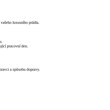
í vašeho luxusního prádla.
n.
jící pracovní den.
opravci a způsobu dopravy.