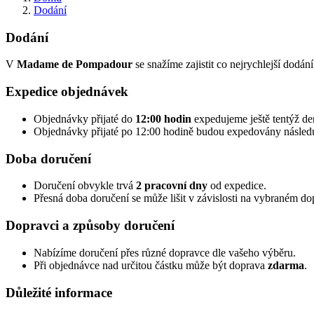
Dodání
Dodání
V
Madame de Pompadour
se snažíme zajistit co nejrychlejší dodán
Expedice objednávek
Objednávky přijaté do
12:00 hodin
expedujeme ještě tentýž de
Objednávky přijaté po 12:00 hodině budou expedovány následu
Doba doručení
Doručení obvykle trvá
2 pracovní dny
od expedice.
Přesná doba doručení se může lišit v závislosti na vybraném d
Dopravci a způsoby doručení
Nabízíme doručení přes různé dopravce dle vašeho výběru.
Při objednávce nad určitou částku může být doprava
zdarma
.
Důležité informace