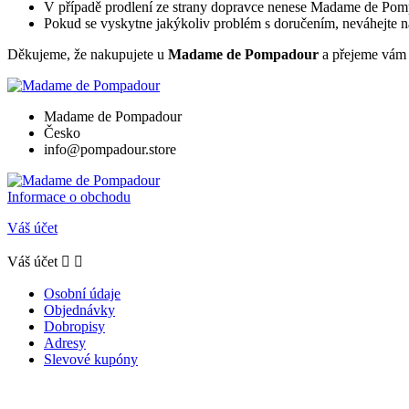
V případě prodlení ze strany dopravce nenese Madame de Pom
Pokud se vyskytne jakýkoliv problém s doručením, neváhejte 
Děkujeme, že nakupujete u
Madame de Pompadour
a přejeme vám 
Madame de Pompadour
Česko
info@pompadour.store
Informace o obchodu
Váš účet
Váš účet


Osobní údaje
Objednávky
Dobropisy
Adresy
Slevové kupóny
