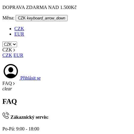
DOPRAVA ZDARMA NAD 1.500Kč
Měna:
CZK
keyboard_arrow_down
CZK
EUR
CZK
CZK
EUR
Přihlásit se
FAQ
clear
FAQ
Zákaznický servis:
Po-Pá: 9:00 - 18:00