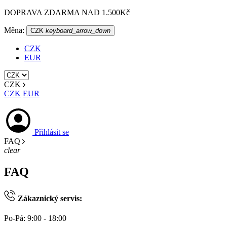
DOPRAVA ZDARMA NAD 1.500Kč
Měna:
CZK
keyboard_arrow_down
CZK
EUR
CZK
CZK
EUR
Přihlásit se
FAQ
clear
FAQ
Zákaznický servis:
Po-Pá: 9:00 - 18:00