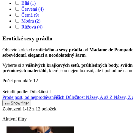
Bílá
(1)
Červená
(4)
Černá
(9)
Modrá
(2)
Růžová
(4)
Erotické sexy prádlo
Objevte kolekci
erotického a sexy prádla
od
Madame de Pompad
sebevědomí, eleganci a neodolatelný šarm
.
Vyberte si z
vášnivých krajkových setů, průhledných body, svůdn
prémiových materiálů
, které jsou nejen luxusní, ale i pohodlné na n
Počet produktů: 12
Seřadit podle:
Důležitost

Prodejnost, od nejprodávanějších
Důležitost
Název, A až Z
Název, Z
Show filter
Zobrazení 1-12 z 12 položek
Aktivní filtry