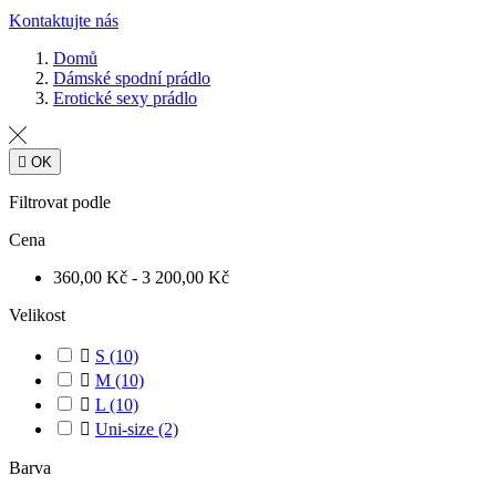
Kontaktujte nás
Domů
Dámské spodní prádlo
Erotické sexy prádlo

OK
Filtrovat podle
Cena
360,00 Kč - 3 200,00 Kč
Velikost

S
(10)

M
(10)

L
(10)

Uni-size
(2)
Barva