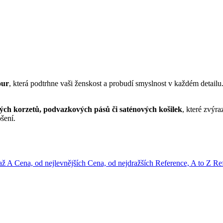
our
, která podtrhne vaši ženskost a probudí smyslnost v každém detail
ých korzetů, podvazkových pásů či saténových košilek
, které zvýr
ošení.
 až A
Cena, od nejlevnějších
Cena, od nejdražších
Reference, A to Z
Ref